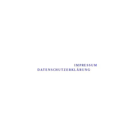
© 2026 - HEINER WEISS PHOTOGRAPHY -
HOCHZEITSFOTOGRAF REGENSBURG, SCHWANDORF,
BURGLENGENFELD - |
IMPRESSUM
|
DATENSCHUTZERKLÄRUNG