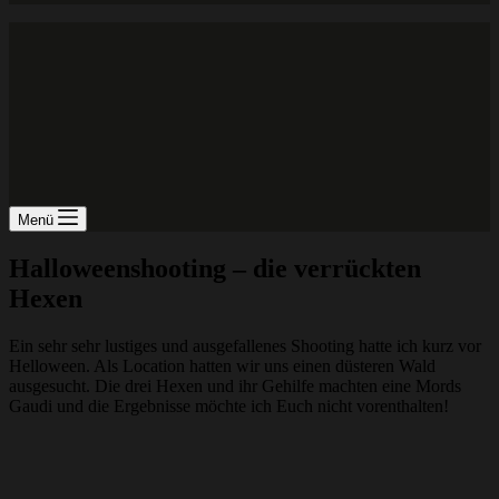
Menü
Halloweenshooting – die verrückten
Hexen
Ein sehr sehr lustiges und ausgefallenes Shooting hatte ich kurz vor
Helloween. Als Location hatten wir uns einen düsteren Wald
ausgesucht. Die drei Hexen und ihr Gehilfe machten eine Mords
Gaudi und die Ergebnisse möchte ich Euch nicht vorenthalten!