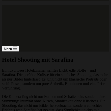
Menü
Hotel Shooting mit Sarafina
Ein luxuriöses Hotelzimmer, sanftes Licht, edle Stoffe – und
Sarafina. Die perfekte Kulisse für ein sinnliches Shooting, das mehr
als nur Bilder hinterlässt. Es ging nicht um klassische Portraits oder
steife Posen, sondern um pure Ästhetik, Emotionen und eine Prise
Verführung.
Die Kamera fing nicht nur Formen und Schatten ein, sondern eine
Stimmung: Intimität ohne Kitsch, Sinnlichkeit ohne Klischees. Ein
Shooting, das nicht nur Bilder hervorbrachte, sondern ein echtes
Erlebnis war. Sarafina hat gezeigt, dass Sinnlichkeit nichts mit