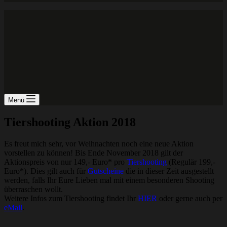
Menü
Tiershooting Aktion 2018
Es freut mich sehr, vor Weihnachten noch eine neue Aktion
vorstellen zu können! Bis Ende November 2018 gilt der
Aktionspreis von nur 149,- Euro* pro
Tiershooting
(Regulär 199,-
Euro*). Dies gilt auch für
Gutscheine
die in dieser Zeit ausgestellt
werden, falls Ihr Eure Lieben mal mit einem besonderen Shooting
überraschen wollt.
Weitere Infos zum Tiershooting findet Ihr
HIER
oder gerne auch per
eMail
.