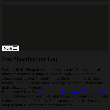
Menü
Fun Shooting mit Lou
Was macht der Fotograf wenn er zwischen den Hochzeiten mal
durchatmen muss? Richtig! Mit seinem Haus- und Hofmodel
„Funshooten“ gehen. Vielen Dank an die liebe Lou für das locker
flockige Shooting an diesem heissen Tag! Wir waren an der Donau,
in der Stadt und @Home.
Equipment: Nikon D4,
Nikkor 50mm 1.8
,
Nikkor 70-200mm 2.8
Viel Spaß beim durchsehen der Bilder! Habt ein wenig Geduld beim
Laden, es sind rund 30 Stück. Ein paar davon habe ich Euch in den
Shop gestellt, zu finden im Menü oben rechts.