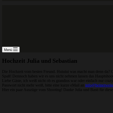
Menü
Hochzeit Julia und Sebastian
Die Hochzeit vom besten Freund. Huiuiui was macht man denn da? Gan
Spaß! Dennoch haben wir es uns nicht nehmen lassen das Hauptshooti
Liebe Gäste, ich weiß nicht ob es grandios war oder einfach nur crazy
Passwort nicht mehr weiß, bitte eine kurze eMail an
info@heinerweis
Hier ein paar Auszüge vom Shooting! Danke Julia und Basti für dies