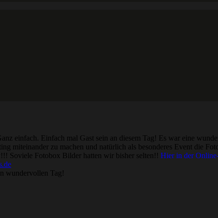
z einfach. Einfach mal Gast sein an diesem Tag! Es war eine wunderb
ng miteinander zu machen und natürlich als besonderes Event die Foto
!!! Soviele Fotobox Bilder hatten wir bisher selten!!
Hier in der Online
s.de
en wundervollen Tag!