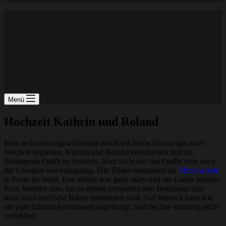
Menü
Hochzeit Kathrin und Roland
Eine recht aussergewöhnliche Hochzeit durfte ich vor gut zwei
Wochen begleiten. Kathrin und Roland entschieden sich im
Steampunk Outfit zu heiraten. Aber nicht nur das Outfit, nein auch
die Location war einzigartig. Die Bilder entstanden im
Flederwisch
in Furth im Wald. Das Wetter war ganz okay und die Laune bestens.
Kein Wunder also, bei so einem sympathischen Brautpaar, dass
dann auch herrliche Bilder entstanden sind. Auf Wunsch habe ich
ein paar Infrarot Aufnahmen angefertigt, welche ihre Wirkung nicht
verfehlen!