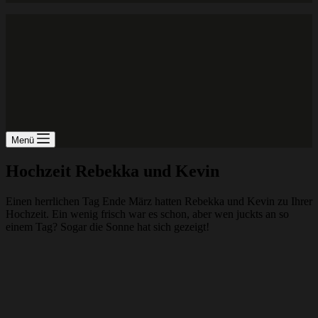
Menü
Hochzeit Rebekka und Kevin
Einen herrlichen Tag Ende März hatten Rebekka und Kevin zu Ihrer
Hochzeit. Ein wenig frisch war es schon, aber wen juckts an so
einem Tag? Sogar die Sonne hat sich gezeigt!