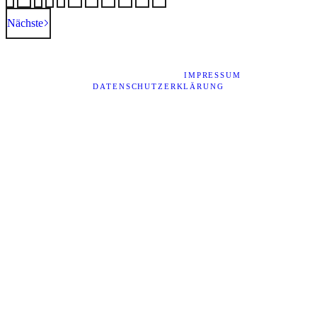
Nächste
© 2026 - HEINER WEISS PHOTOGRAPHY -
HOCHZEITSFOTOGRAF REGENSBURG, SCHWANDORF,
BURGLENGENFELD - |
IMPRESSUM
|
DATENSCHUTZERKLÄRUNG