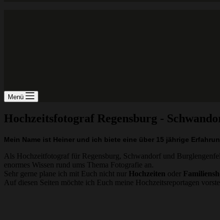
Menü
Hochzeitsfotograf Regensburg - Schwandor
Mein Name ist Heiner und ich biete eine über 15 jährige Erfahrun
Als Hochzeitfotograf für Regensburg, Schwandorf und Burglengenfeld
enormes Wissen rund ums Thema Fotografie an.
Sehr gerne plane ich mit Euch nicht nur
Hochzeiten
oder
Familiensh
Auf diesen Seiten möchte ich Euch meine Hochzeitsreportagen vorst