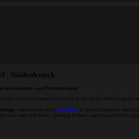
f - Städtedreieck
g als Hochzeits- und Portraitfotograf
 habe ich schon so manche Hochzeit in den letzten Jahren begleitet u
ootings
, sondern gebe auch
Coachings
in Sachen Fotografie und Bild
ellen und unter dem Motto „Wedding & more“ auch einen Einblick gebe